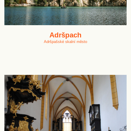
Adršpach
Adršpašské skalní město