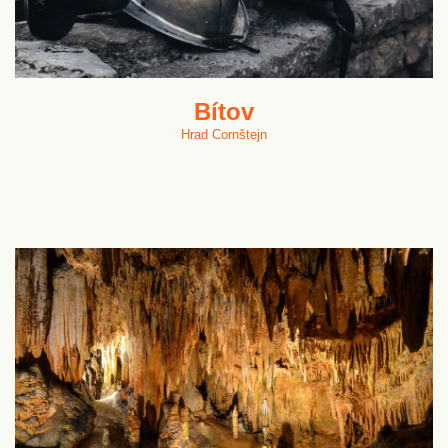
Bítov
Hrad Cornštejn