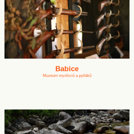
Babice
Muzeum myslivců a pytláků