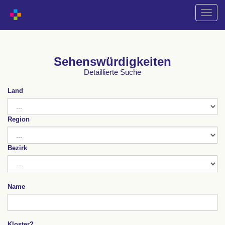
Naviga
wechs
Sehenswürdigkeiten
Detaillierte Suche
Land
Region
Bezirk
Name
Kloster?