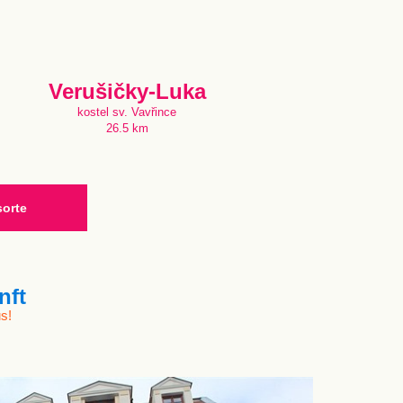
Verušičky-Luka
kostel sv. Vavřince
26.5 km
sorte
nft
s!