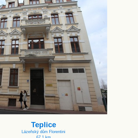
Teplice
Lázeňský dům Florentini
67.1 km