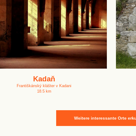
Kadaň
Františkánský klášter v Kadani
18.5 km
Weitere interessante Orte er