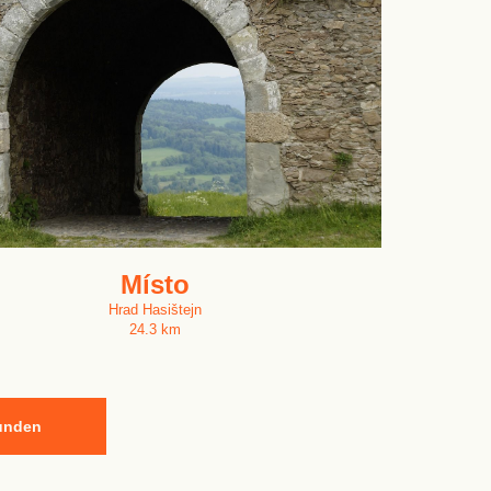
Místo
Hrad Hasištejn
24.3 km
kunden