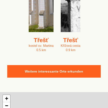
Třešť
Třešť
kostel sv. Martina
Křížová cesta
0.5 km
0.9 km
Weitere interessante Orte erkunden
+
−