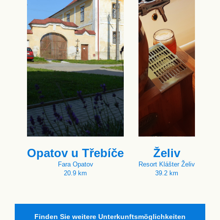
Opatov u Třebíče
Želiv
Fara Opatov
Resort Klášter Želiv
20.9 km
39.2 km
Finden Sie weitere Unterkunftsmöglichkeiten