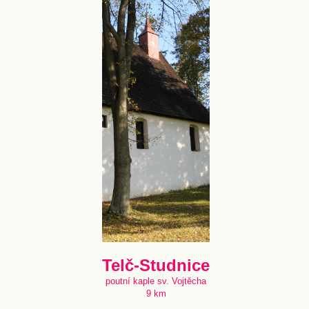
Telč-Studnice
poutní kaple sv. Vojtěcha
9 km