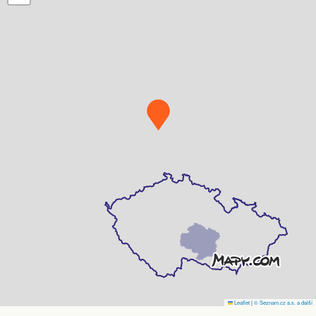
Leaflet
|
© Seznam.cz a.s. a další