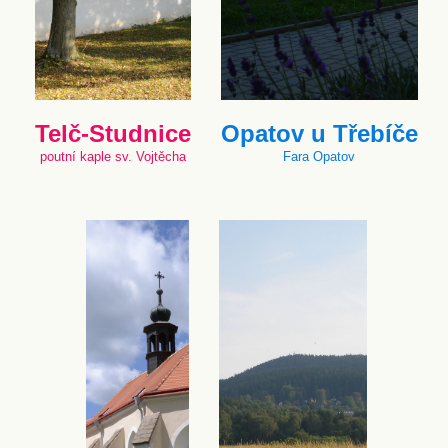
Telč-Studnice
Opatov u Třebíče
poutní kaple sv. Vojtěcha
Fara Opatov