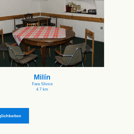
Milín
Fara Slivice
4.7 km
lichkeiten