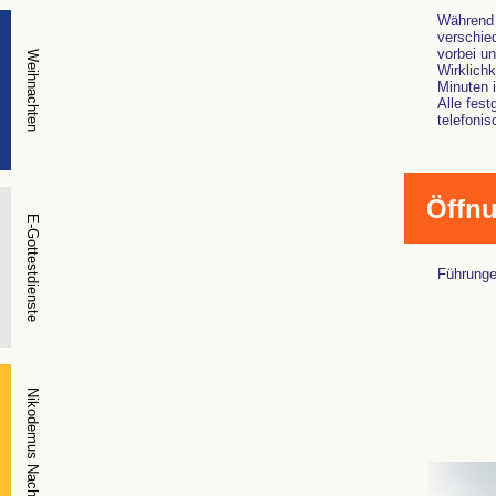
Während d
verschie
vorbei un
Weihnachten
Wirklich
Minuten i
Alle fest
telefoni
Öffnu
E-Gottestdienste
Führunge
Nikodemus Nacht