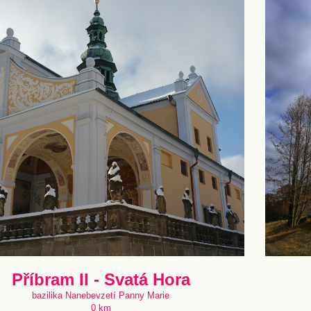
Příbram II - Svatá Hora
bazilika Nanebevzetí Panny Marie
0 km