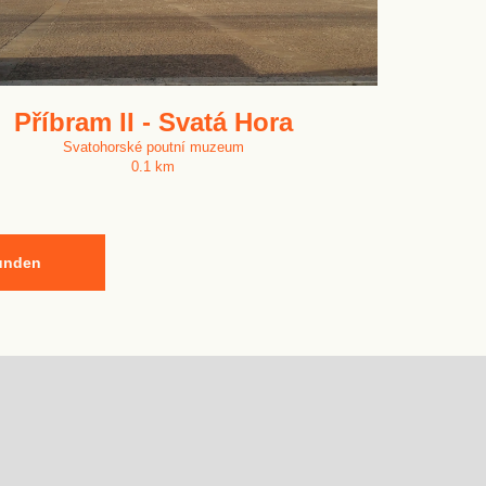
Příbram II - Svatá Hora
Svatohorské poutní muzeum
0.1 km
kunden