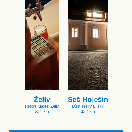
Želiv
Seč-Hoješín
Resort Klášter Želiv
Dům sestry Elišky
23.9 km
33.4 km