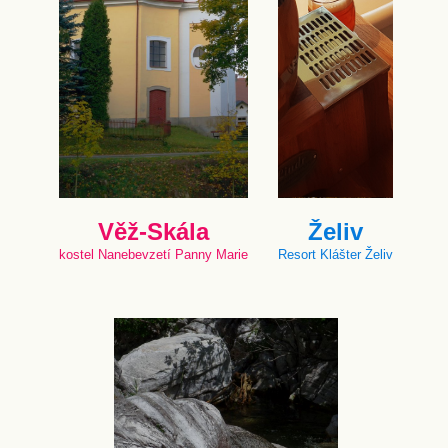
Věž-Skála
Želiv
kostel Nanebevzetí Panny Marie
Resort Klášter Želiv