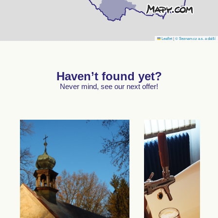
Leaflet
|
© Seznam.cz a.s. a další
Haven’t found yet?
Never mind, see our next offer!