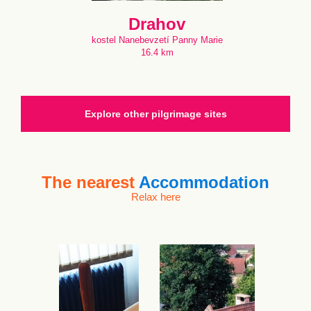
Drahov
kostel Nanebevzetí Panny Marie
16.4 km
Explore other pilgrimage sites
The nearest
Accommodation
Relax here