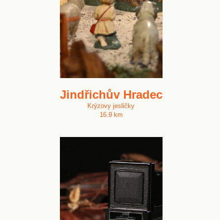
Jindřichův Hradec
Krýzovy jesličky
16.9 km