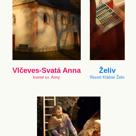
Vlčeves-Svatá Anna
Želiv
kostel sv. Anny
Resort Klášter Želiv