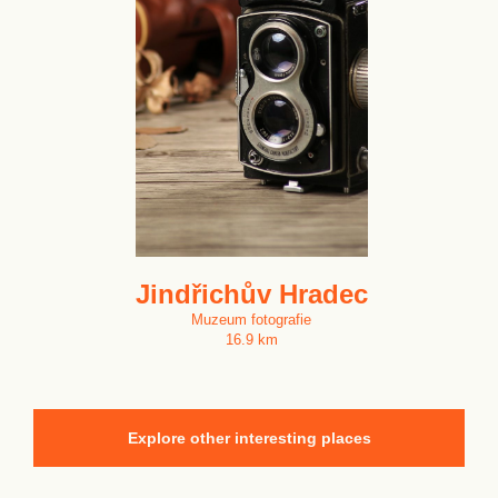
Jindřichův Hradec
Muzeum fotografie
16.9 km
Explore other interesting places