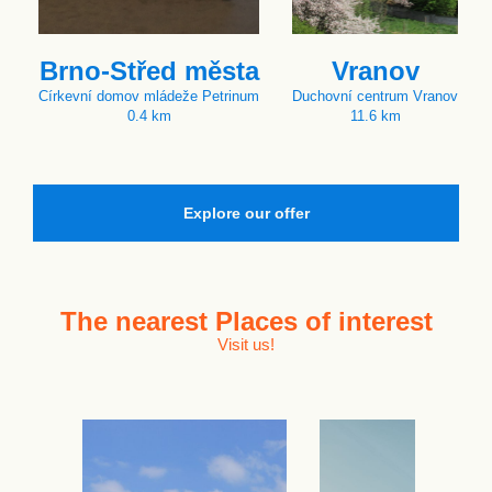
Brno-Střed města
Vranov
Církevní domov mládeže Petrinum
Duchovní centrum Vranov
0.4 km
11.6 km
Explore our offer
The nearest
Places of interest
Visit us!