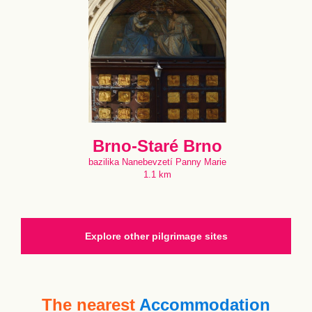
Brno-Staré Brno
bazilika Nanebevzetí Panny Marie
1.1 km
Explore other pilgrimage sites
The nearest
Accommodation