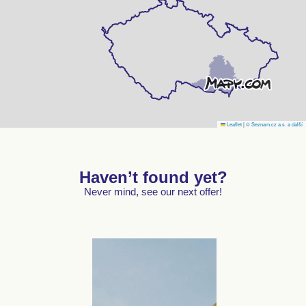
Leaflet
|
© Seznam.cz a.s. a další
Haven’t found yet?
Never mind, see our next offer!