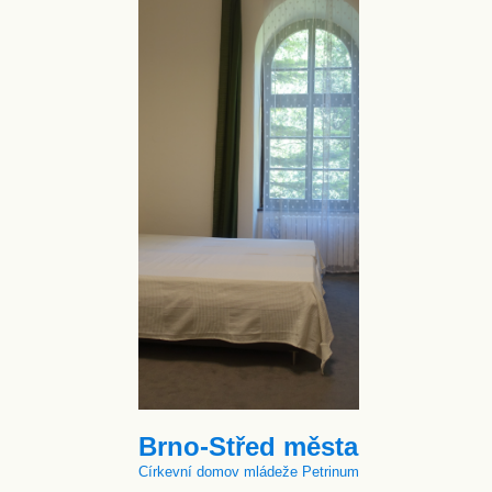
Brno-Střed města
Církevní domov mládeže Petrinum