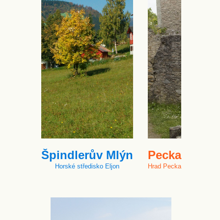
Špindlerův Mlýn
Pecka
Horské středisko Eljon
Hrad Pecka