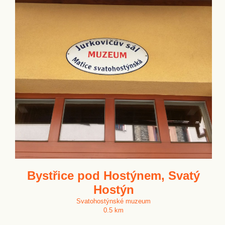
Bystřice pod Hostýnem, Svatý
Hostýn
Svatohostýnské muzeum
0.5 km