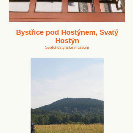
Bystřice pod Hostýnem, Svatý
Hostýn
Svatohostýnské muzeum