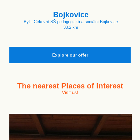
Bojkovice
Byt - Církevní SŠ pedagogická a sociální Bojkovice
38.2 km
Explore our offer
The nearest
Places of interest
Visit us!