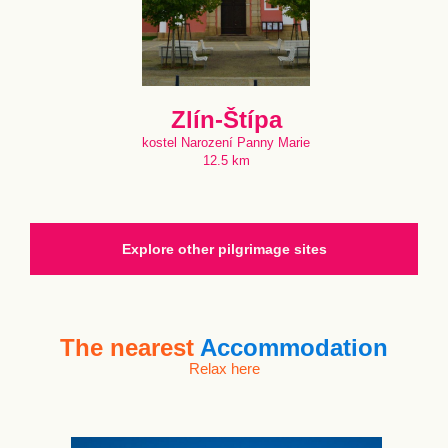
Zlín-Štípa
kostel Narození Panny Marie
12.5 km
Explore other pilgrimage sites
The nearest
Accommodation
Relax here