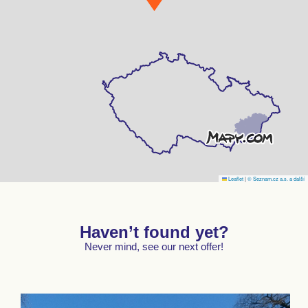
Leaflet
|
© Seznam.cz a.s. a další
Haven’t found yet?
Never mind, see our next offer!