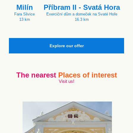
Milín
Příbram II - Svatá Hora
Fara Slivice
Exerciční dům a domeček na Svaté Hoře
13 km
16.3 km
Explore our offer
The nearest
Places of interest
Visit us!