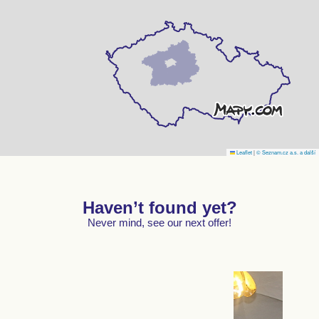
Leaflet
|
© Seznam.cz a.s. a další
Haven’t found yet?
Never mind, see our next offer!