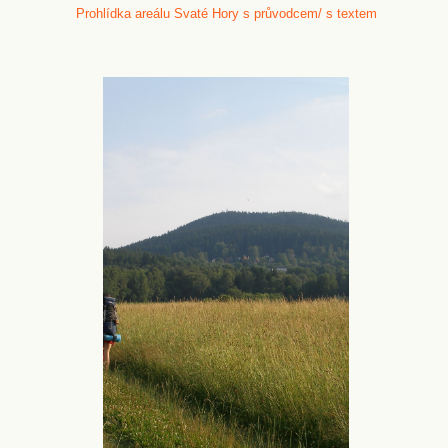
Prohlídka areálu Svaté Hory s průvodcem/ s textem