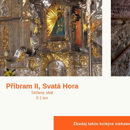
Příbram II, Svatá Hora
Stříbrný oltář
0.1 km
Zbadaj także kolejne ciekaw