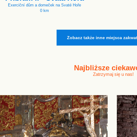
Exerciční dům a domeček na Svaté Hoře
0 km
Zobacz także inne miejsca zakwa
Najbliższe
ciekaw
Zatrzymaj się u nas!