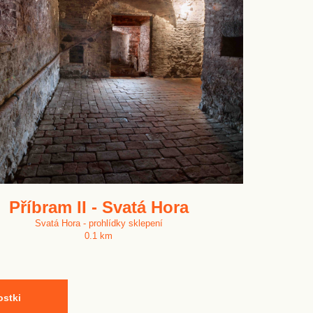
Příbram II - Svatá Hora
Svatá Hora - prohlídky sklepení
0.1 km
ostki