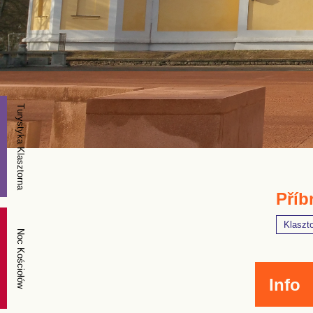
Turystyka Klasztorna
Příb
Klaszt
Noc Kościołów
Info