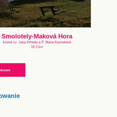
Smolotely-Maková Hora
kostel sv. Jana Křtitele a P. Marie Karmelské
16.3 km
ymkowe
owanie