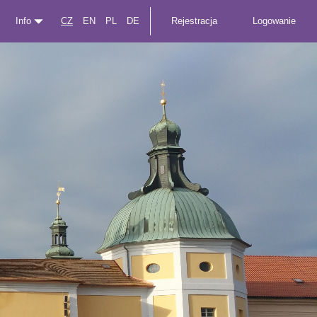
Info
CZ
EN
PL
DE
Rejestracja
Logowanie