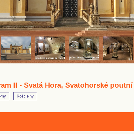
ram II - Svatá Hora, Svatohorské pout
orny
Kościelny