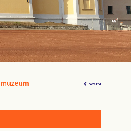
ní muzeum
powrót