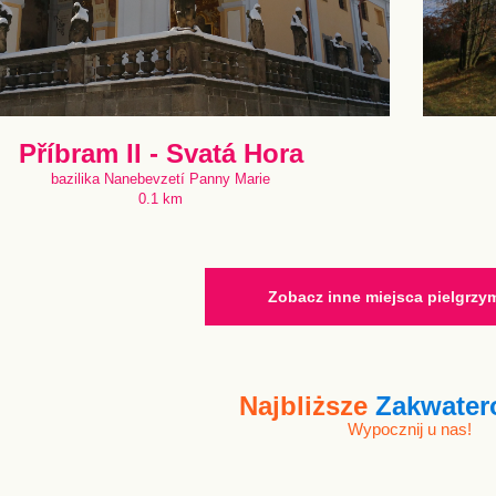
Příbram II - Svatá Hora
bazilika Nanebevzetí Panny Marie
0.1 km
Zobacz inne miejsca pielgrz
Najbliższe
Zakwater
Wypocznij u nas!