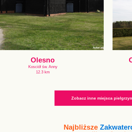
Olesno
Kosciół św. Anny
12.3 km
Zobacz inne miejsca pielgrz
Najbliższe
Zakwater