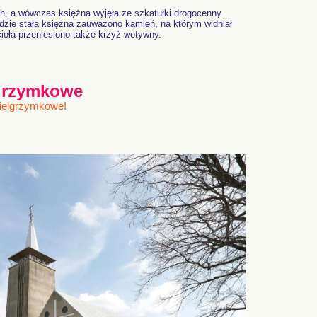
ch, a wówczas księżna wyjęła ze szkatułki drogocenny
 gdzie stała księżna zauważono kamień, na którym widniał
cioła przeniesiono także krzyż wotywny.
lgrzymkowe
pielgrzymkowe!