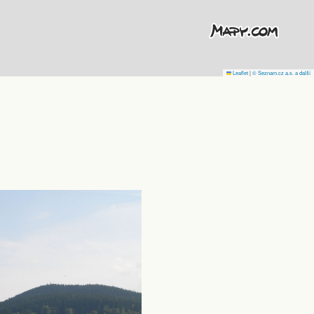
Leaflet
|
© Seznam.cz a.s. a další