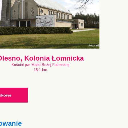
Olesno, Kolonia Łomnicka
Kościół pw. Matki Bożej Fatimskiej
18.1 km
ymkowe
owanie