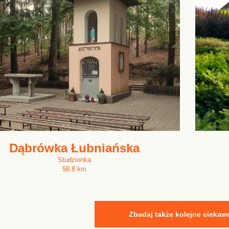
Dąbrówka Łubniańska
Studzionka
58.8 km
Zbadaj także kolejne ciekaw