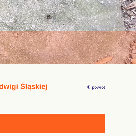
dwigi Śląskiej
powrót