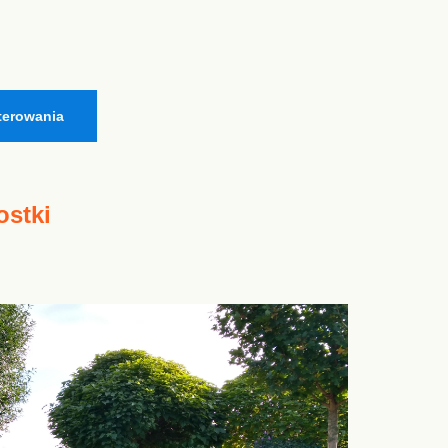
terowania
ostki