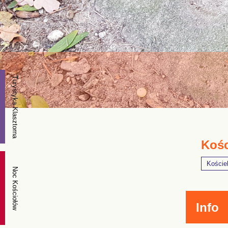
Turystyka Klasztorna
Kośc
Koście
Noc Kościołów
Info