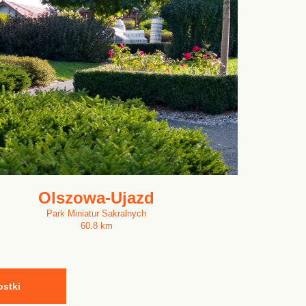
Olszowa-Ujazd
Park Miniatur Sakralnych
60.8 km
ostki