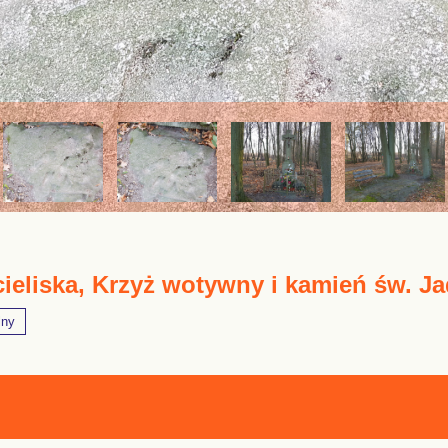
ieliska, Krzyż wotywny i kamień św. Ja
lny