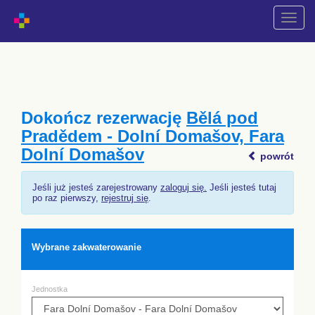
Przeł
nawiga
Dokończ rezerwację
Bělá pod
Pradědem - Dolní Domašov, Fara
Dolní Domašov
powrót
Jeśli już jesteś zarejestrowany
zaloguj się.
Jeśli jesteś tutaj
po raz pierwszy,
rejestruj się
.
Wybrane zakwaterowanie
Jednostka