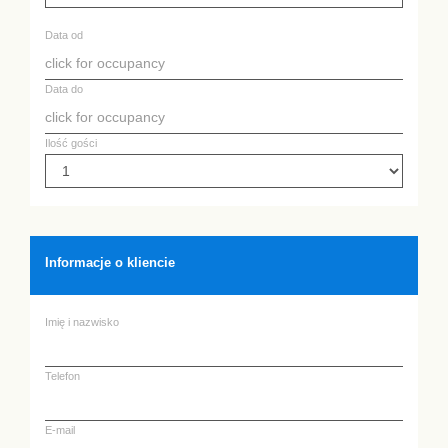
Data od
Data do
Ilość gości
Informacje o kliencie
Imię i nazwisko
Telefon
E-mail