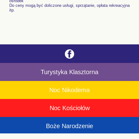
ośrodek
Do ceny mogą być doliczone usługi, sprzątanie, opłata rekreacyjna
itp.
Turystyka Klasztorna
Noc Nikodema
Noc Kościołów
Boże Narodzenie