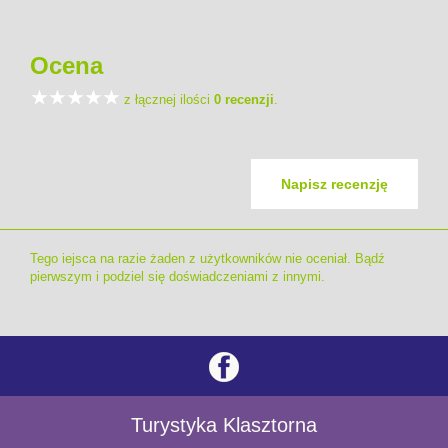
Ocena
z łącznej ilości
0 recenzji
.
Napisz recenzję
Tego iejsca na razie żaden z użytkowników nie oceniał. Bądź
pierwszym i podziel się doświadczeniami z innymi.
Turystyka Klasztorna