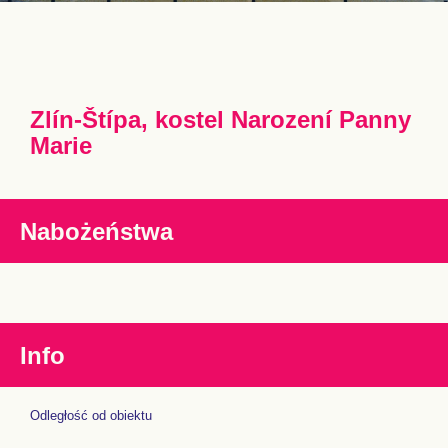
Zlín-Štípa, kostel Narození Panny
Marie
Nabożeństwa
Info
Odległość od obiektu