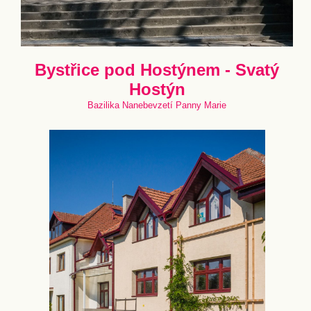
Bystřice pod Hostýnem - Svatý
Hostýn
Bazilika Nanebevzetí Panny Marie