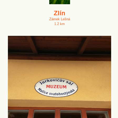
Zlín
Zámek Lešná
1.2 km