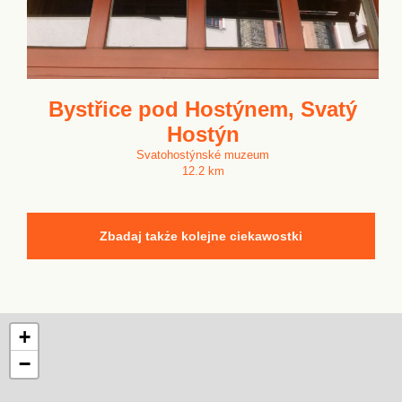
Bystřice pod Hostýnem, Svatý
Hostýn
Svatohostýnské muzeum
12.2 km
Zbadaj także kolejne ciekawostki
+
−