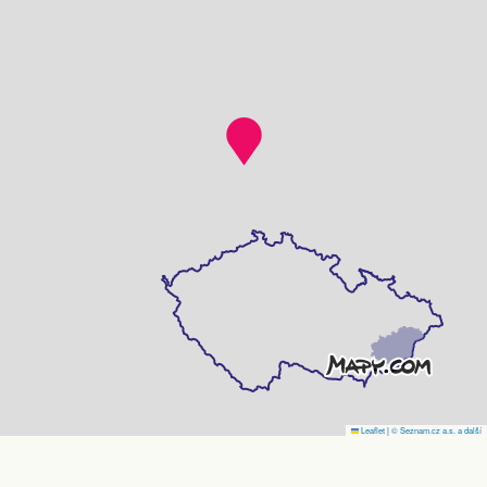
Leaflet
|
© Seznam.cz a.s. a další