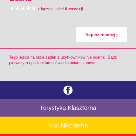
z łącznej ilości
0 recenzji
.
Napisz recenzję
Tego iejsca na razie żaden z użytkowników nie oceniał. Bądź
pierwszym i podziel się doświadczeniami z innymi.
Turystyka Klasztorna
Noc Nikodema