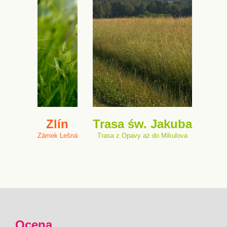
Zlín
Trasa św. Jakuba
Zámek Lešná
Trasa z Opavy aż do Mikulova
Ocena