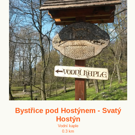
Bystřice pod Hostýnem - Svatý
Hostýn
Vodní kaple
0.3 km