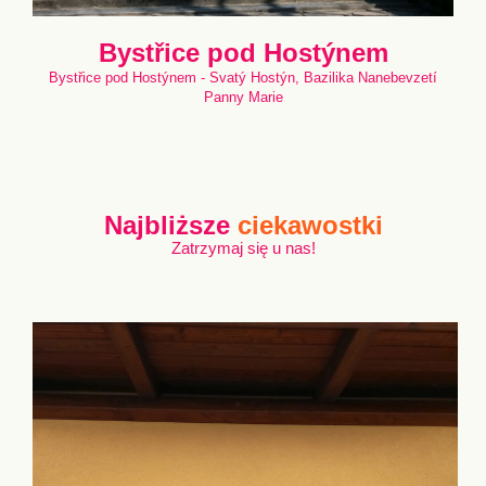
Bystřice pod Hostýnem
Bystřice pod Hostýnem - Svatý Hostýn, Bazilika Nanebevzetí
Panny Marie
Najbliższe
ciekawostki
Zatrzymaj się u nas!