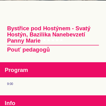
Bystřice pod Hostýnem - Svatý
Hostýn, Bazilika Nanebevzetí
Panny Marie
Pouť pedagogů
Program
9:00
Info