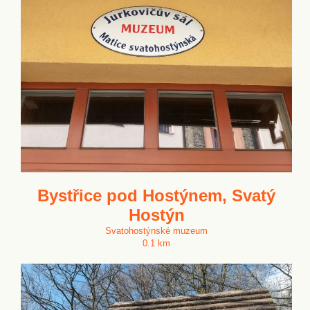
Bystřice pod Hostýnem, Svatý
Hostýn
Svatohostýnské muzeum
0.1 km