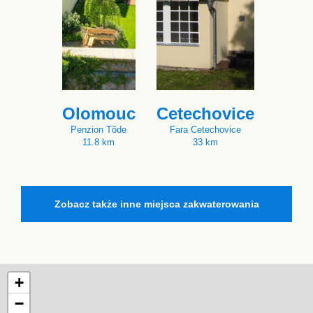
Olomouc
Cetechovice
Penzion Tõde
Fara Cetechovice
11.8 km
33 km
Zobacz także inne miejsca zakwaterowania
+
−