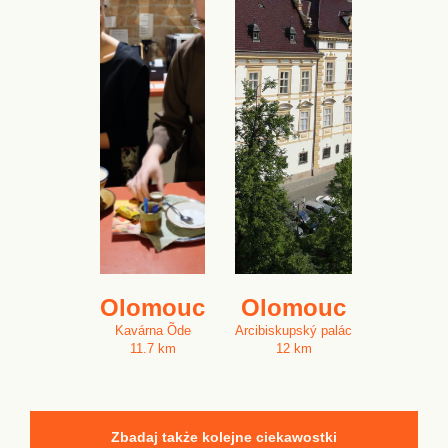
Olomouc
Olomouc
Kavárna Õde
Arcibiskupský palác
11.7 km
12 km
Zbadaj także kolejne ciekawostki