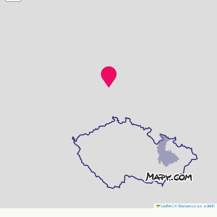
Leaflet
|
© Seznam.cz a.s. a další