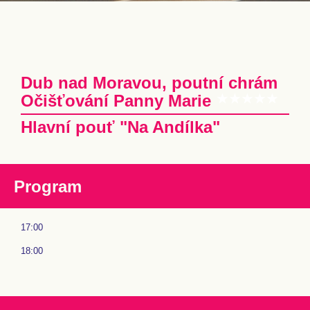
Dub nad Moravou, poutní chrám
Očišťování Panny Marie
Hlavní pouť "Na Andílka"
Program
17:00
18:00