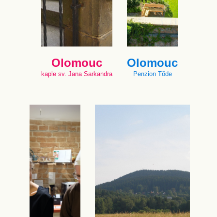
Olomouc
Olomouc
kaple sv. Jana Sarkandra
Penzion Tõde