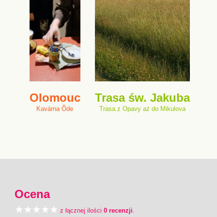
Olomouc
Trasa św. Jakuba
Kavárna Õde
Trasa z Opavy aż do Mikulova
Ocena
z łącznej ilości
0 recenzji
.