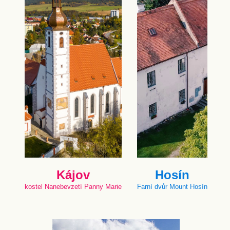
Kájov
Hosín
kostel Nanebevzetí Panny Marie
Farní dvůr Mount Hosín