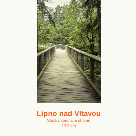
Lipno nad Vltavou
Stezka korunami stromů
10.2 km