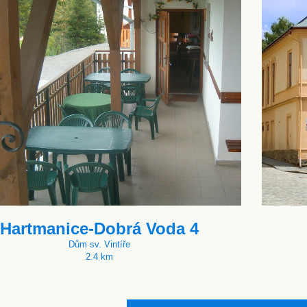
Hartmanice-Dobrá Voda 4
Dům sv. Vintíře
2.4 km