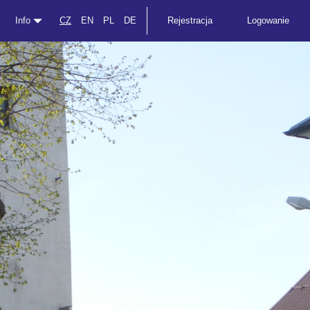
Info
CZ
EN
PL
DE
Rejestracja
Logowanie