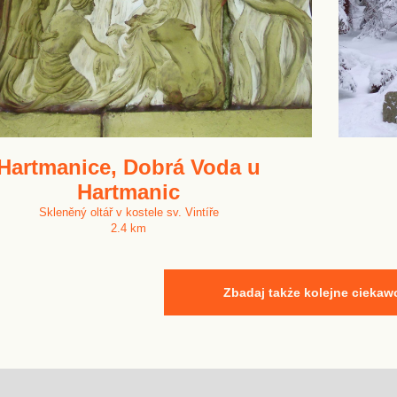
Hartmanice, Dobrá Voda u
Hartmanic
Skleněný oltář v kostele sv. Vintíře
2.4 km
Zbadaj także kolejne ciekaw