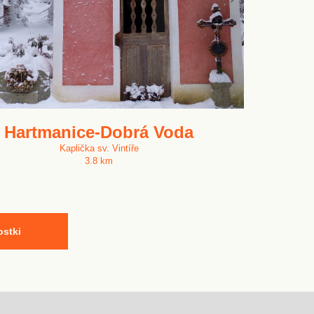
Hartmanice-Dobrá Voda
Kaplička sv. Vintíře
3.8 km
ostki