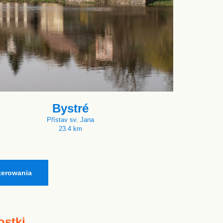
Bystré
Přístav sv. Jana
23.4 km
terowania
ostki