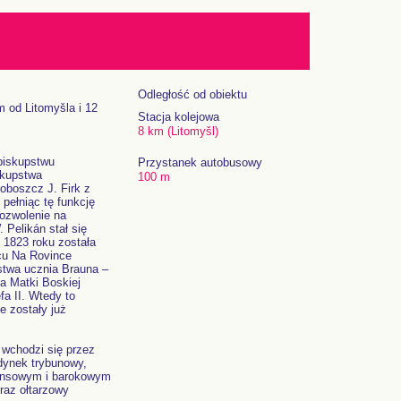
Odległość od obiektu
 od Litomyšla i 12
Stacja kolejowa
8 km (Litomyšl)
biskupstwu
Przystanek autobusowy
skupstwa
100 m
roboszcz J. Firk z
pełniąc tę funkcję
ozwolenie na
Pelikán stał się
o 1823 roku została
cu Na Rovince
stwa ucznia Brauna –
ba Matki Boskiej
a II. Wtedy to
e zostały już
 wchodzi się przez
dynek trybunowy,
esansowym i barokowym
raz ołtarzowy