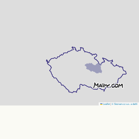
Leaflet
|
© Seznam.cz a.s. a další