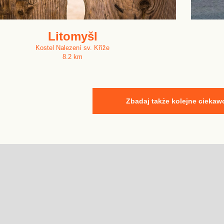
Litomyšl
Kostel Nalezení sv. Kříže
8.2 km
Zbadaj także kolejne ciekaw