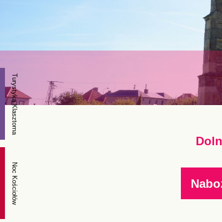
Turystyka Klasztorna
Doln
Noc Kościołów
Nabo