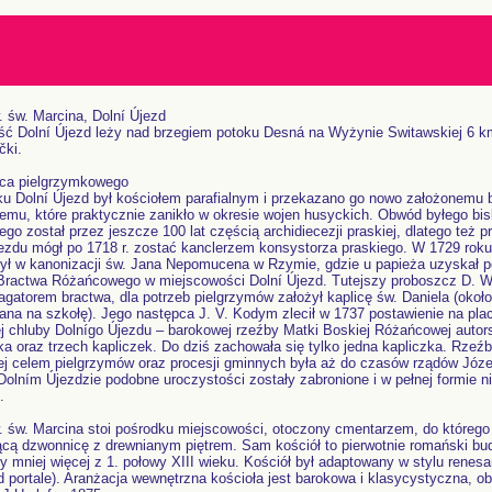
. św. Marcina, Dolní Újezd
ć Dolní Újezd leży nad brzegiem potoku Desná na Wyżynie Switawskiej 6 km
čki.
sca pielgrzymkowego
u Dolní Újezd był kościołem parafialnym i przekazano go nowo założonemu 
iemu, które praktycznie zanikło w okresie wojen husyckich. Obwód byłego bi
ego został przez jeszcze 100 lat częścią archidiecezji praskiej, dlatego też p
ezdu mógł po 1718 r. zostać kanclerzem konsystorza praskiego. W 1729 roku 
ył w kanonizacji św. Jana Nepomucena w Rzymie, gdzie u papieża uzyskał p
Bractwa Różańcowego w miejscowości Dolní Újezd. Tutejszy proboszcz D. W. 
pagatorem bractwa, dla potrzeb pielgrzymów założył kaplicę św. Daniela (okoł
na na szkołę). Jego następca J. V. Kodym zlecił w 1737 postawienie na pla
j chluby Dolnígo Újezdu – barokowej rzeźby Matki Boskiej Różańcowej autor
ka oraz trzech kapliczek. Do dziś zachowała się tylko jedna kapliczka. Rzeź
 celem pielgrzymów oraz procesji gminnych była aż do czasów rządów Józef
Dolním Újezdzie podobne uroczystości zostały zabronione i w pełnej formie ni
.
. św. Marcina stoi pośrodku miejscowości, otoczony cmentarzem, do którego
ącą dzwonnicę z drewnianym piętrem. Sam kościół to pierwotnie romański bu
 mniej więcej z 1. połowy XIII wieku. Kościół był adaptowany w stylu ren
d portale). Aranżacja wewnętrzna kościoła jest barokowa i klasycystyczna, ob