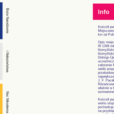
Boże Narodzenie
Info
Kościół pw
Miejscowoś
km od Poli
Opis miej
W 1349 rok
litomyšlsk
i Nabożeństwa
litomyšlski
Dolnígo Új
uczestnicz
założenie 
wielki pro
przebudowa
największe
J. F. Pacá
Różańcowej
właśnie w 
wznowione
Noc Nikodema
Kościół pw
wolno stoj
pochodzący
na przykła