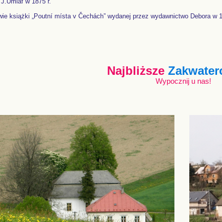
J.Umlaf w 1875 r.
ie książki „Poutní místa v Čechách” wydanej przez wydawnictwo Debora w 1
Najbliższe
Zakwater
Wypocznij u nas!