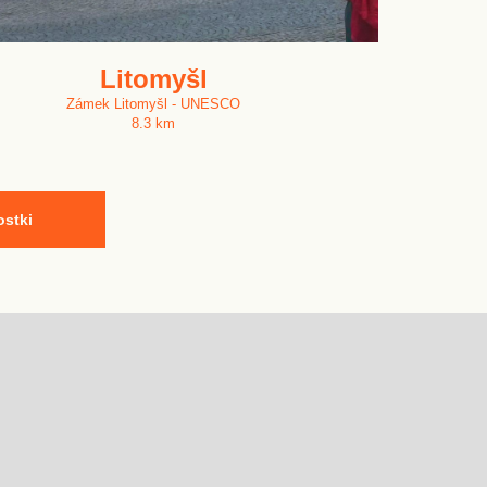
Litomyšl
Zámek Litomyšl - UNESCO
8.3 km
ostki