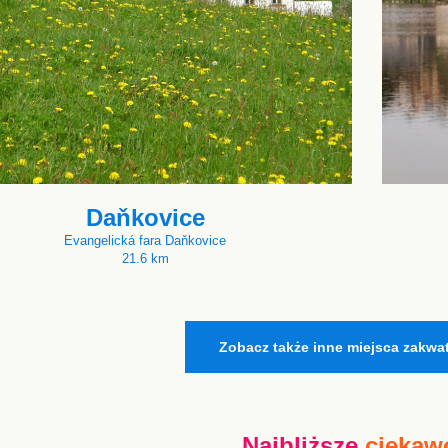
Daňkovice
Evangelická fara Daňkovice
21.6 km
Zobacz także inne miejsca zakwa
Najbliższe
ciekaw