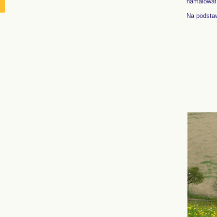
namalował 
Na podstaw