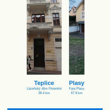
Teplice
Plasy
Lázeňský dům Florentini
Fara Plasy
38.4 km
67.9 km