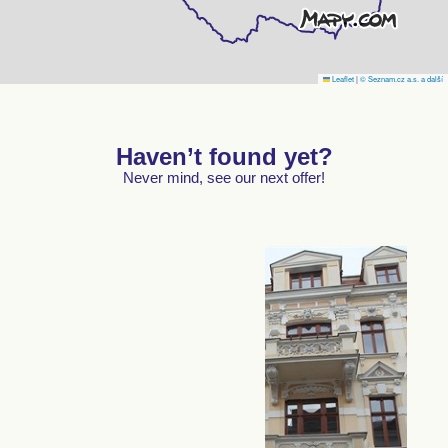
Leaflet
|
© Seznam.cz a.s. a další
Haven’t found yet?
Never mind, see our next offer!