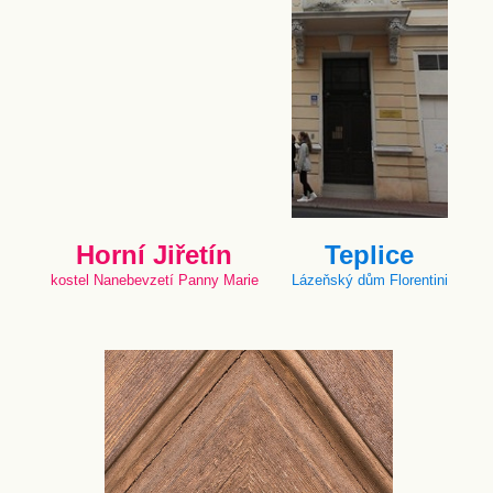
Horní Jiřetín
Teplice
kostel Nanebevzetí Panny Marie
Lázeňský dům Florentini