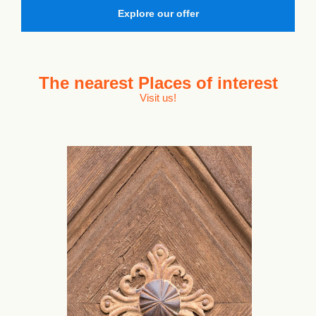
Explore our offer
The nearest
Places of interest
Visit us!