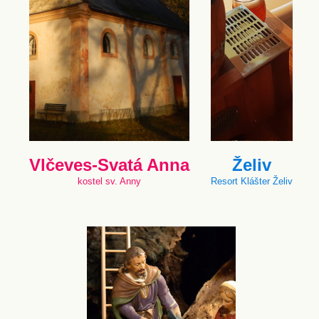
Vlčeves-Svatá Anna
Želiv
kostel sv. Anny
Resort Klášter Želiv