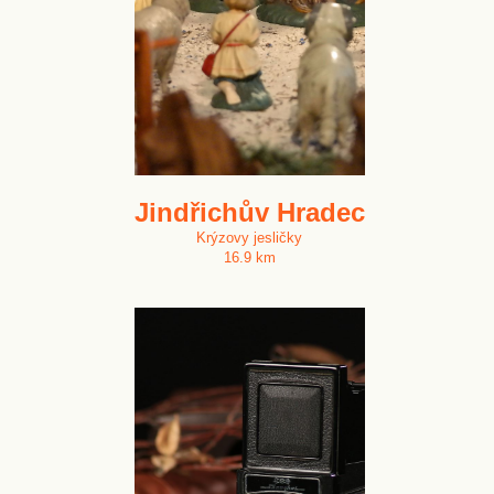
Jindřichův Hradec
Krýzovy jesličky
16.9 km