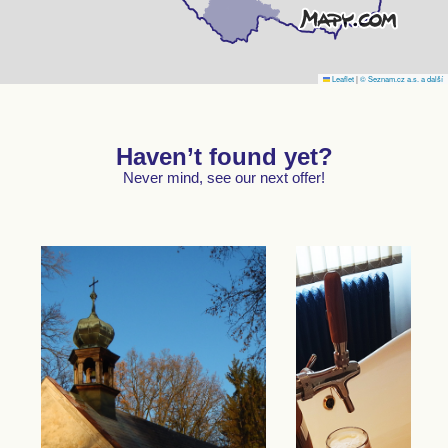
Leaflet
|
© Seznam.cz a.s. a další
Haven’t found yet?
Never mind, see our next offer!