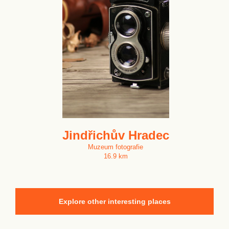
Jindřichův Hradec
Muzeum fotografie
16.9 km
Explore other interesting places