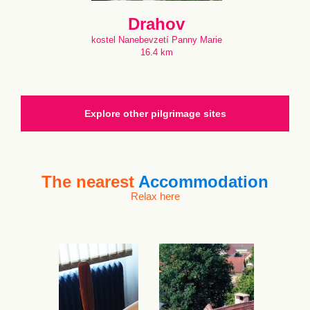
Drahov
kostel Nanebevzetí Panny Marie
16.4 km
Explore other pilgrimage sites
The nearest
Accommodation
Relax here