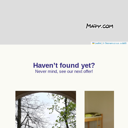
Leaflet
|
© Seznam.cz a.s. a další
Haven’t found yet?
Never mind, see our next offer!