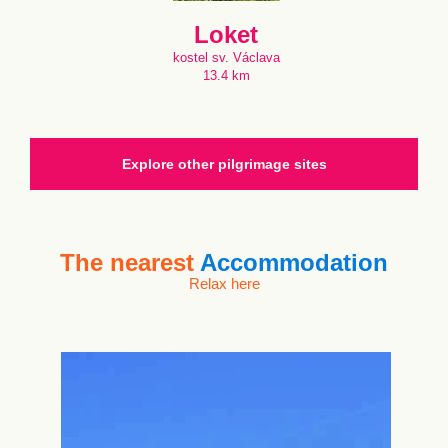
Loket
kostel sv. Václava
13.4 km
Explore other pilgrimage sites
The nearest
Accommodation
Relax here