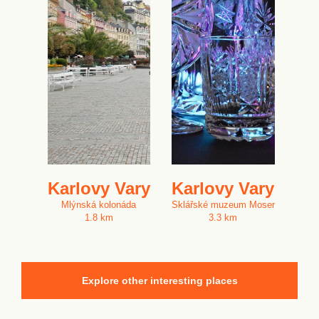
Karlovy Vary
Karlovy Vary
Mlýnská kolonáda
Sklářské muzeum Moser
1.8 km
3.3 km
Explore other interesting places