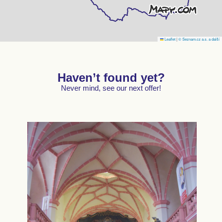
Leaflet
|
© Seznam.cz a.s. a další
Haven’t found yet?
Never mind, see our next offer!