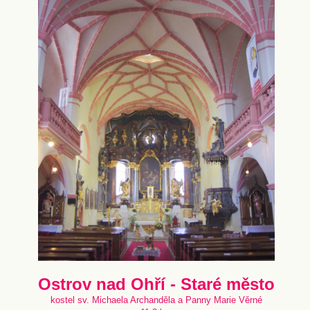
Ostrov nad Ohří - Staré město
kostel sv. Michaela Archanděla a Panny Marie Věrné