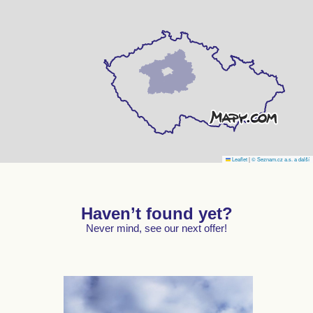
Leaflet
|
© Seznam.cz a.s. a další
Haven’t found yet?
Never mind, see our next offer!