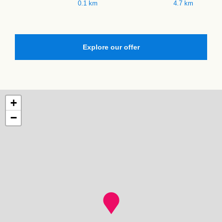
0.1 km
4.7 km
Explore our offer
+
−