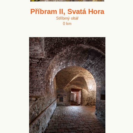
Příbram II, Svatá Hora
Stříbrný oltář
0 km