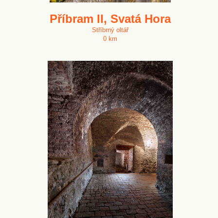
Příbram II, Svatá Hora
Stříbrný oltář
0 km