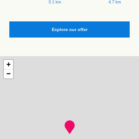
0.1 km
4.7 km
Explore our offer
+
−