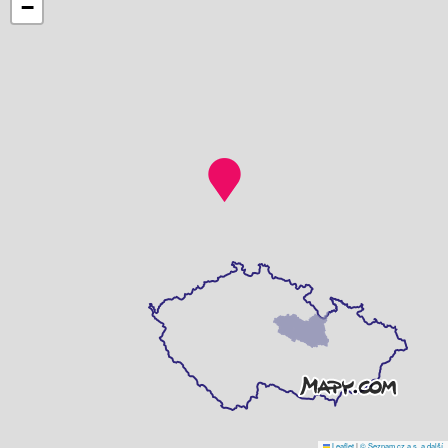
−
Leaflet
|
© Seznam.cz a.s. a další