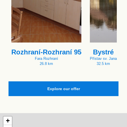
Rozhraní-Rozhraní 95
Bystré
Fara Rozhraní
Přístav sv. Jana
26.8 km
32.5 km
Explore our offer
+