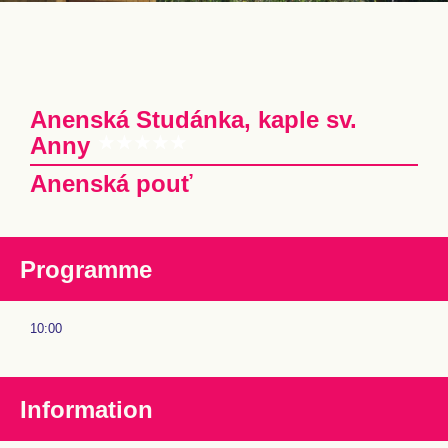
Anenská Studánka, kaple sv.
Anny
Anenská pouť
Programme
10:00
Information