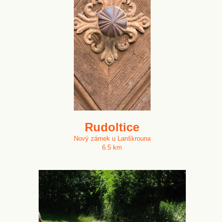
Rudoltice
Nový zámek u Lanškrouna
6.5 km