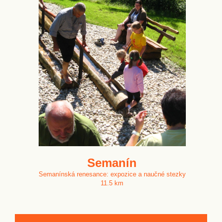
Semanín
Semanínská renesance: expozice a naučné stezky
11.5 km