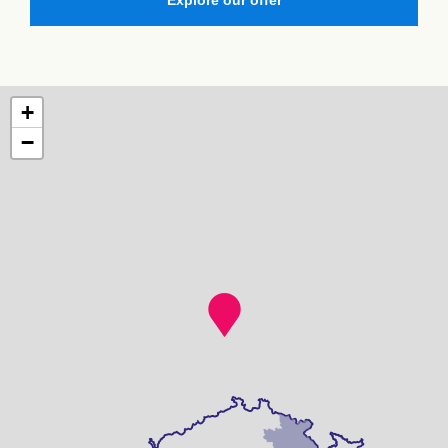
Explore our offer
+
−