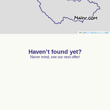
Leaflet
|
© Seznam.cz a.s. a další
Haven’t found yet?
Never mind, see our next offer!