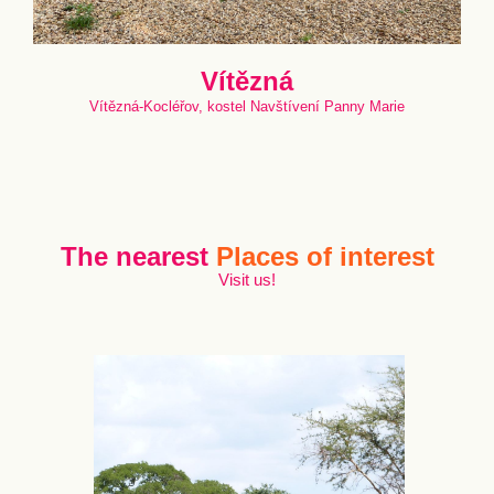
Vítězná
Vítězná-Kocléřov, kostel Navštívení Panny Marie
The nearest
Places of interest
Visit us!