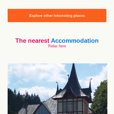
Explore other interesting places
The nearest
Accommodation
Relax here