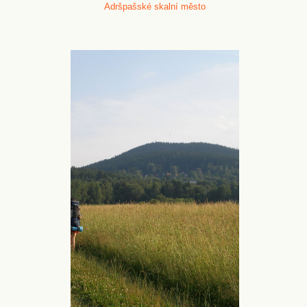
Adršpašské skalní město