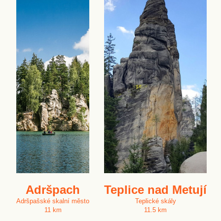
Adršpach
Teplice nad Metují
Adršpašské skalní město
Teplické skály
11 km
11.5 km