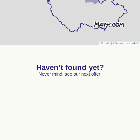
Leaflet
|
© Seznam.cz a.s. a další
Haven’t found yet?
Never mind, see our next offer!