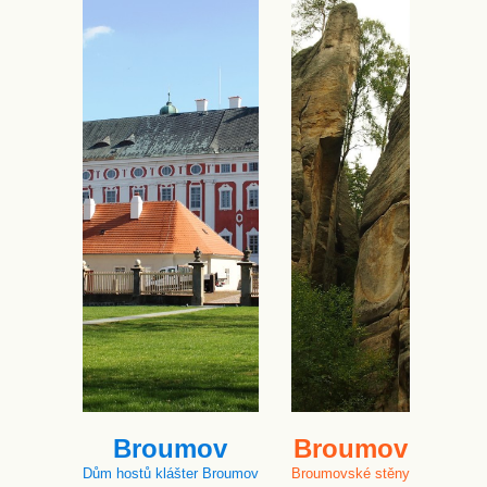
Broumov
Broumov
Dům hostů klášter Broumov
Broumovské stěny