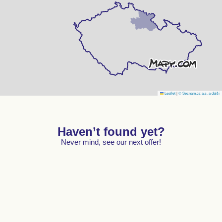
Leaflet
|
© Seznam.cz a.s. a další
Haven’t found yet?
Never mind, see our next offer!