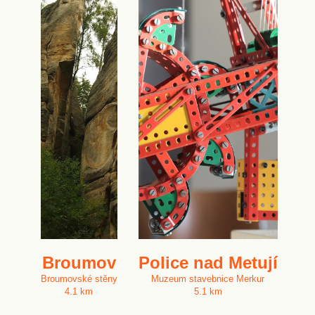
Broumov
Police nad Metují
Broumovské stěny
Muzeum stavebnice Merkur
4.1 km
5.1 km