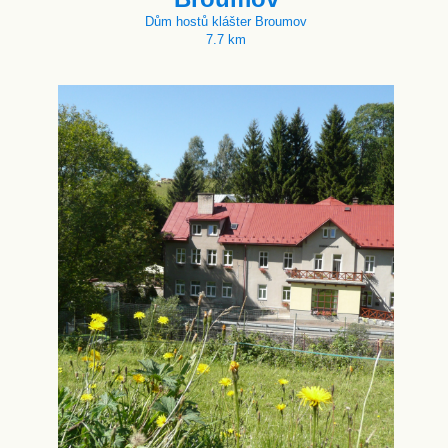
Dům hostů klášter Broumov
7.7 km