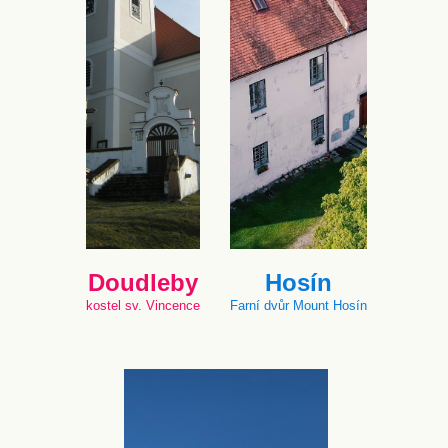
Doudleby
Hosín
kostel sv. Vincence
Farní dvůr Mount Hosín