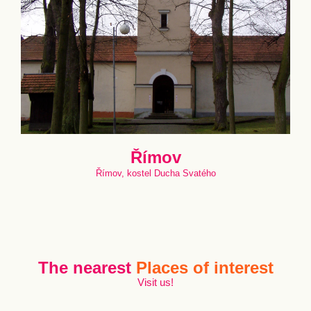
Římov
Římov, kostel Ducha Svatého
The nearest
Places of interest
Visit us!