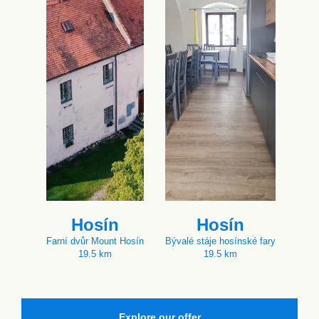
Hosín
Hosín
Farní dvůr Mount Hosín
Bývalé stáje hosínské fary
19.5 km
19.5 km
Explore our offer