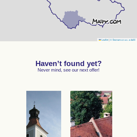
Leaflet
|
© Seznam.cz a.s. a další
Haven’t found yet?
Never mind, see our next offer!