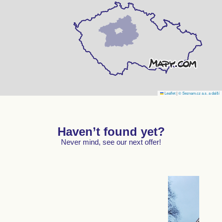
Leaflet
|
© Seznam.cz a.s. a další
Haven’t found yet?
Never mind, see our next offer!