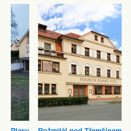
Plasy
Rožmitál pod Třemšínem