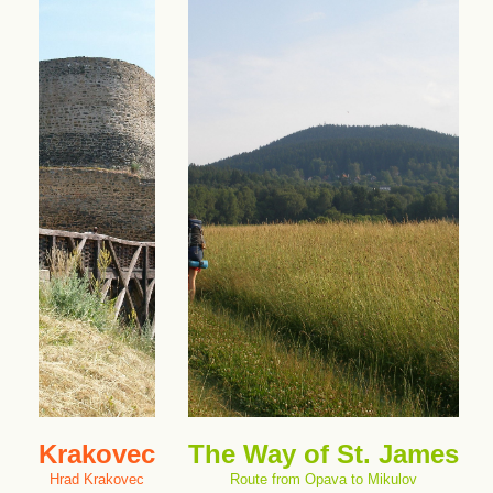
Krakovec
The Way of St. James
Hrad Krakovec
Route from Opava to Mikulov