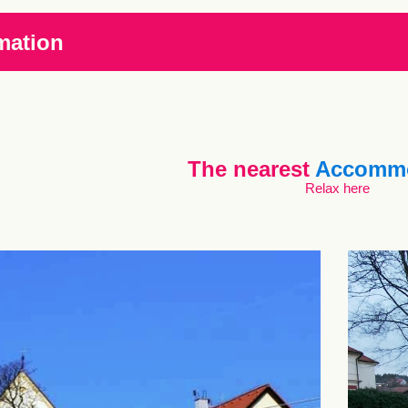
mation
The nearest
Accommo
Relax here