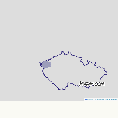
Leaflet
|
© Seznam.cz a.s. a další