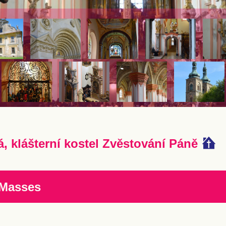
á, klášterní kostel Zvěstování Páně
 Masses