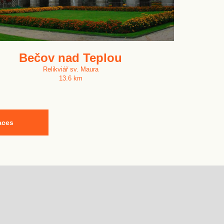
Bečov nad Teplou
Relikviář sv. Maura
13.6 km
aces