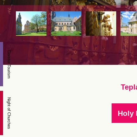
Cloister Tourism
Tepl
Night of Churches
Holy