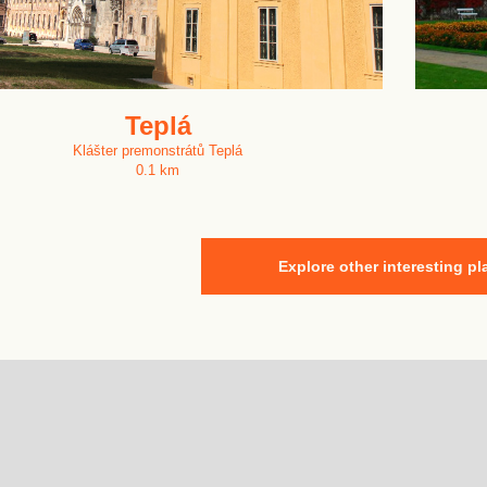
Teplá
Klášter premonstrátů Teplá
0.1 km
Explore other interesting pl