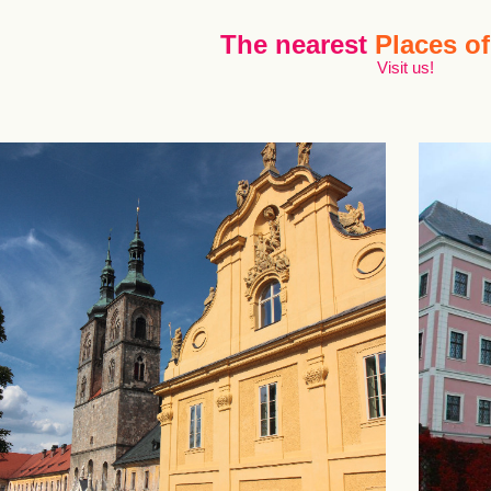
The nearest
Places of
Visit us!