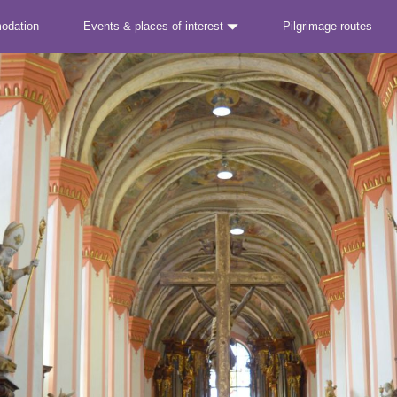
odation
Events & places of interest
Pilgrimage routes