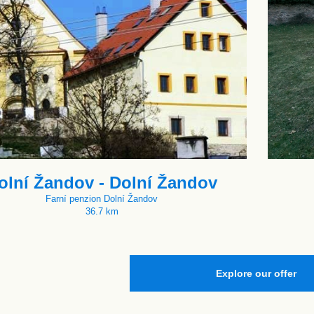
olní Žandov - Dolní Žandov
Farní penzion Dolní Žandov
36.7 km
Explore our offer