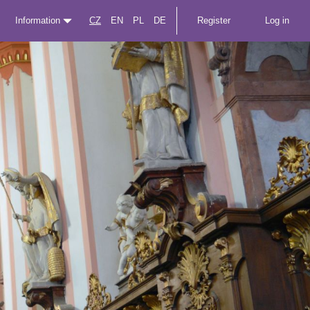
Information
CZ
EN
PL
DE
Register
Log in