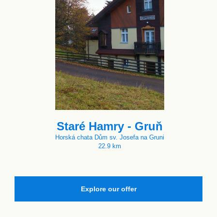
Staré Hamry - Gruň
Horská chata Dům sv. Josefa na Gruni
22.9 km
Explore our offer