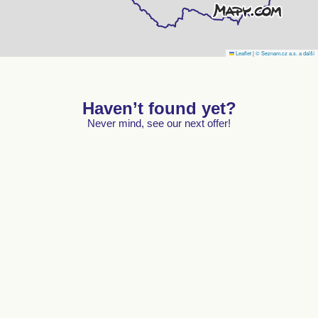
Leaflet
|
© Seznam.cz a.s. a další
Haven’t found yet?
Never mind, see our next offer!