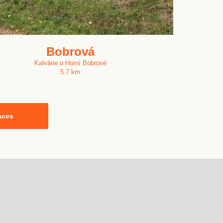
Bobrová
Kalvárie u Horní Bobrové
5.7 km
aces