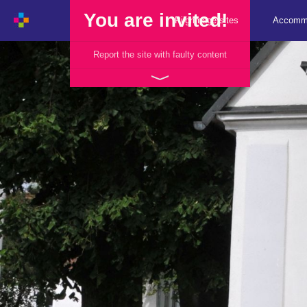
You are invited!
Pilgrimage sites
Accomm
Report the site with faulty content