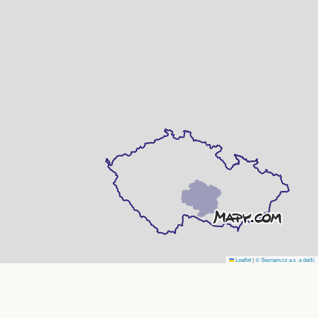
Leaflet
|
© Seznam.cz a.s. a další