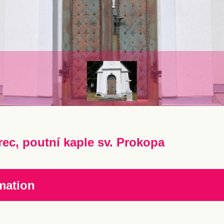
rec, poutní kaple sv. Prokopa
mation