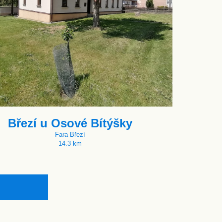
Březí u Osové Bítýšky
Fara Březí
14.3 km