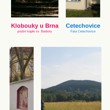
Klobouky u Brna
Cetechovice
poutní kaple sv. Barbory
Fara Cetechovice