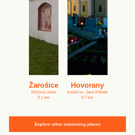
Žarošice
Hovorany
Křížová cesta
kostel sv. Jana Křtitele
0.1 km
9.7 km
Explore other interesting places