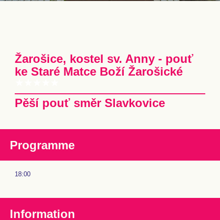
Žarošice, kostel sv. Anny - pouť
ke Staré Matce Boží Žarošické
Pěší pouť směr Slavkovice
Programme
18:00
Information