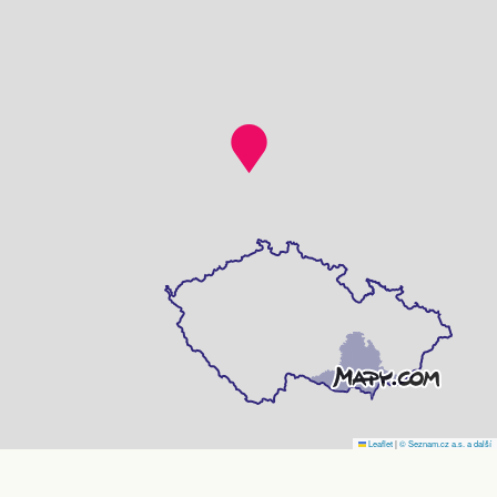
Leaflet
|
© Seznam.cz a.s. a další