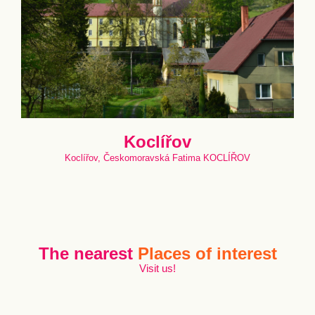
Koclířov
Koclířov, Českomoravská Fatima KOCLÍŘOV
The nearest
Places of interest
Visit us!