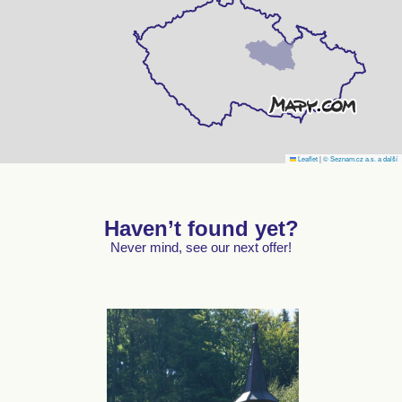
Leaflet
|
© Seznam.cz a.s. a další
Haven’t found yet?
Never mind, see our next offer!